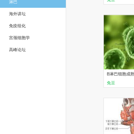
淋巴
华夏讲坛
海外讲坛
免疫组化
宫颈细胞学
高峰论坛
B淋巴细胞成
断的思路
免豆
华夏讲堂