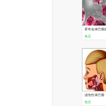
霍奇金淋巴瘤
免豆
华夏讲坛
滤泡性淋巴瘤
断特点
免豆