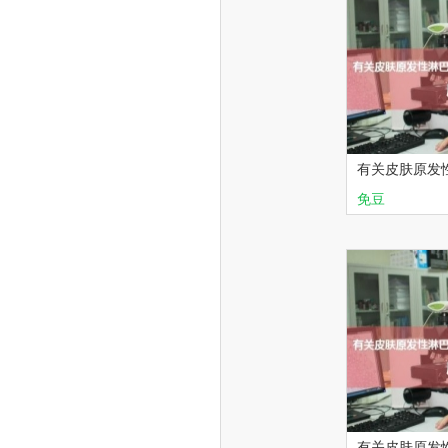
有关皮肤原发
几个问题（2
免豆
高峰论坛
有关皮肤原发