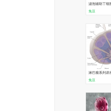
滤泡辅助丅细
诊断与鉴别
免豆
淋巴瘤
华
淋巴瘤系列讲
础（上）
免豆
淋巴瘤
病