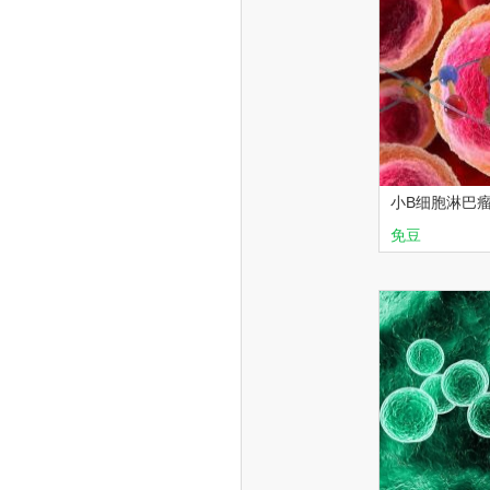
小B细胞淋巴
新
免豆
华夏讲坛