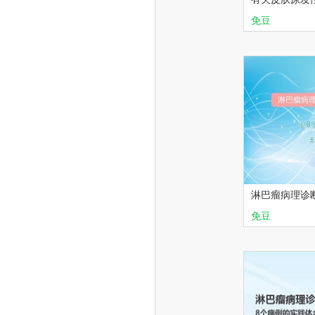
几个问题（1
免豆
皮肤
淋巴
淋巴瘤病理诊
小B细胞类淋
免豆
华夏讲坛