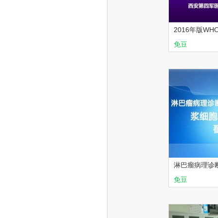
2016年版W
（西京医院 王
免豆
2016年版
淋巴瘤病理诊
细胞相关淋巴
免豆
华夏讲坛