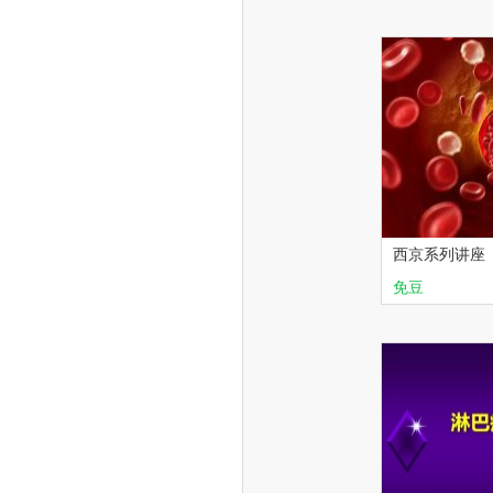
淋巴瘤
华
西京系列讲座
的惰性淋巴造
免豆
高峰论坛