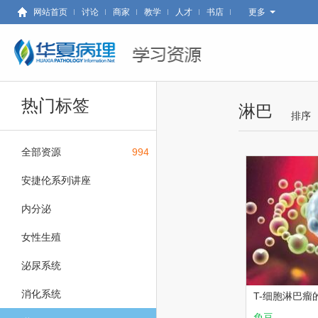
网站首页
讨论
商家
教学
人才
书店
更多
热门标签
淋巴
排序
时间
全部资源
994
热度
专题
安捷伦系列讲座
免豆
内分泌
推荐
女性生殖
泌尿系统
消化系统
T-细胞淋巴瘤
免豆