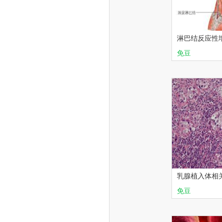
淋巴结反应性增
免豆
华夏讲坛
乳腺植入体相
瘤诊断
免豆
淋巴瘤
乳