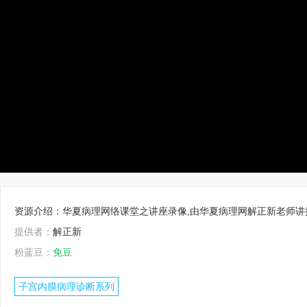
资源介绍：华夏病理网络课堂之讲座录像,由华夏病理网解正新老师讲
提供者：
解正新
粉蓝豆：
免豆
子宫内膜病理诊断系列